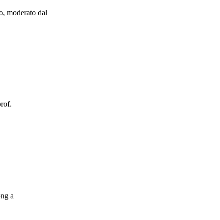
o, moderato dal
rof.
ong a