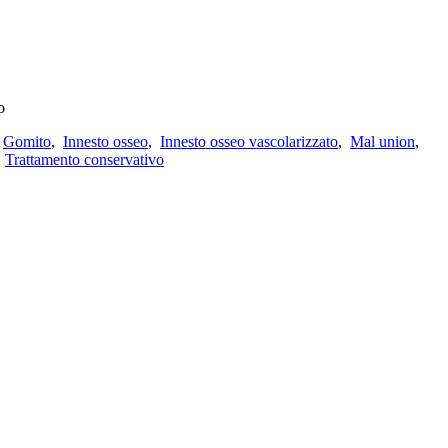
o
,
Gomito
,
Innesto osseo
,
Innesto osseo vascolarizzato
,
Mal union
,
,
Trattamento conservativo