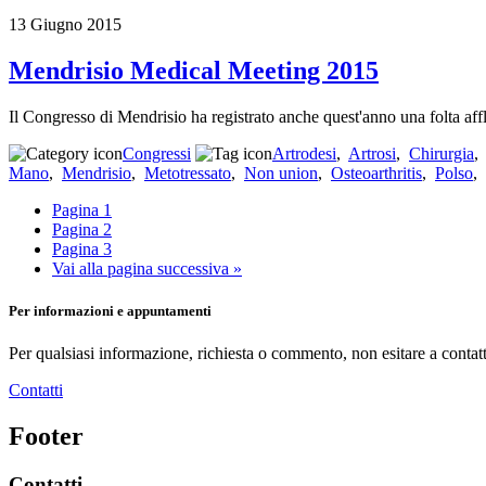
13 Giugno 2015
Mendrisio Medical Meeting 2015
Il Congresso di Mendrisio ha registrato anche quest'anno una folta affl
Congressi
Artrodesi
,
Artrosi
,
Chirurgia
Mano
,
Mendrisio
,
Metotressato
,
Non union
,
Osteoarthritis
,
Polso
,
Pagina
1
Pagina
2
Pagina
3
Vai alla
pagina successiva »
Per informazioni e appuntamenti
Per qualsiasi informazione, richiesta o commento, non esitare a contatt
Contatti
Footer
Contatti