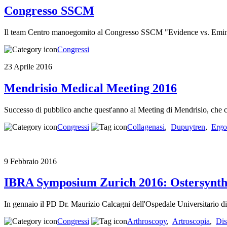
Congresso SSCM
Il team Centro manoegomito al Congresso SSCM "Evidence vs. Emin
Congressi
23 Aprile 2016
Mendrisio Medical Meeting 2016
Successo di pubblico anche quest'anno al Meeting di Mendrisio, che con
Congressi
Collagenasi
,
Dupuytren
,
Ergo
9 Febbraio 2016
IBRA Symposium Zurich 2016: Ostersynthe
In gennaio il PD Dr. Maurizio Calcagni dell'Ospedale Universitario d
Congressi
Arthroscopy
,
Artroscopia
,
Dis