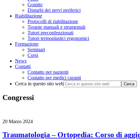
Gomito
Disturbi dei nervi periferici
Riabilitazione
Protocolli di riabilitazione
Terapie manuali e strumentali
Tutori preconfenzionati
Tutori termoplastici ergonomici
Formazione
Seminari
Corsi
News
Contatti
Contatto per pazienti
Contatto per medici curanti
Cerca in questo sito web
Congressi
20 Marzo 2024
Traumatologia – Ortopedia: Corso di agg