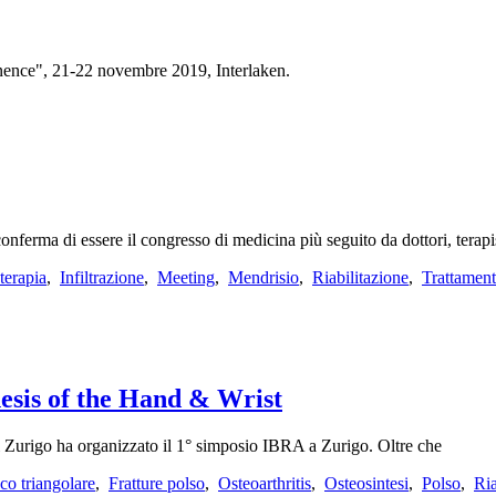
ence", 21-22 novembre 2019, Interlaken.
ferma di essere il congresso di medicina più seguito da dottori, terapis
terapia
,
Infiltrazione
,
Meeting
,
Mendrisio
,
Riabilitazione
,
Trattament
sis of the Hand & Wrist
i Zurigo ha organizzato il 1° simposio IBRA a Zurigo. Oltre che
co triangolare
,
Fratture polso
,
Osteoarthritis
,
Osteosintesi
,
Polso
,
Ria