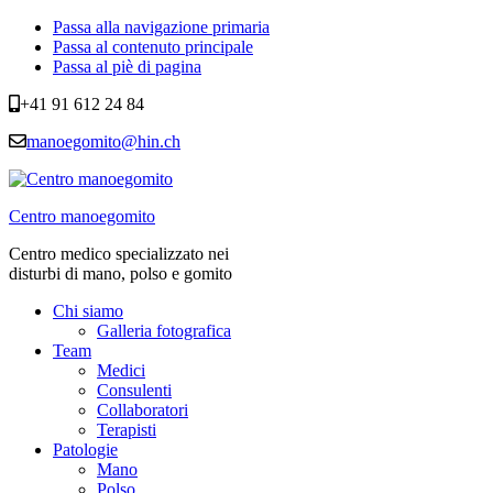
Passa alla navigazione primaria
Passa al contenuto principale
Passa al piè di pagina
+41 91 612 24 84
manoegomito@hin.ch
Centro manoegomito
Centro medico specializzato nei
disturbi di mano, polso e gomito
Chi siamo
Galleria fotografica
Team
Medici
Consulenti
Collaboratori
Terapisti
Patologie
Mano
Polso