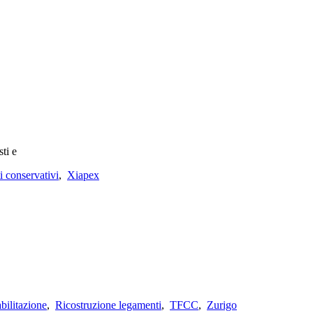
ti e
i conservativi
,
Xiapex
bilitazione
,
Ricostruzione legamenti
,
TFCC
,
Zurigo