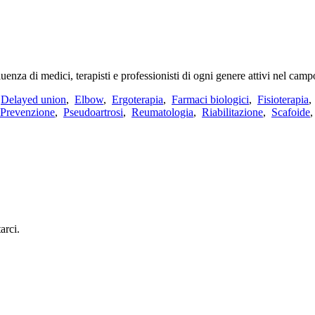
uenza di medici, terapisti e professionisti di ogni genere attivi nel camp
,
Delayed union
,
Elbow
,
Ergoterapia
,
Farmaci biologici
,
Fisioterapia
Prevenzione
,
Pseudoartrosi
,
Reumatologia
,
Riabilitazione
,
Scafoide
arci.