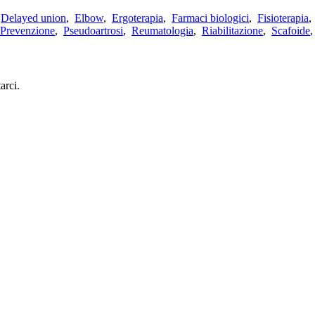
,
Delayed union
,
Elbow
,
Ergoterapia
,
Farmaci biologici
,
Fisioterapia
Prevenzione
,
Pseudoartrosi
,
Reumatologia
,
Riabilitazione
,
Scafoide
arci.