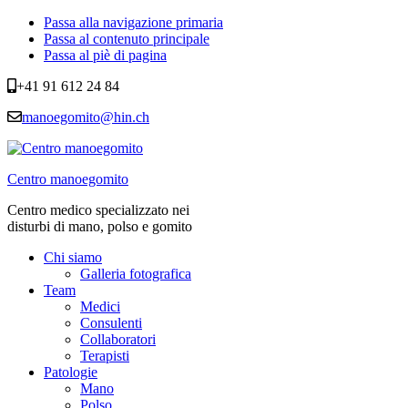
Passa alla navigazione primaria
Passa al contenuto principale
Passa al piè di pagina
+41 91 612 24 84
manoegomito@hin.ch
Centro manoegomito
Centro medico specializzato nei
disturbi di mano, polso e gomito
Chi siamo
Galleria fotografica
Team
Medici
Consulenti
Collaboratori
Terapisti
Patologie
Mano
Polso