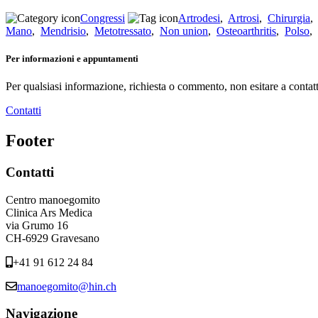
Congressi
Artrodesi
,
Artrosi
,
Chirurgia
Mano
,
Mendrisio
,
Metotressato
,
Non union
,
Osteoarthritis
,
Polso
,
Per informazioni e appuntamenti
Per qualsiasi informazione, richiesta o commento, non esitare a contatt
Contatti
Footer
Contatti
Centro manoegomito
Clinica Ars Medica
via Grumo 16
CH-6929 Gravesano
+41 91 612 24 84
manoegomito@hin.ch
Navigazione