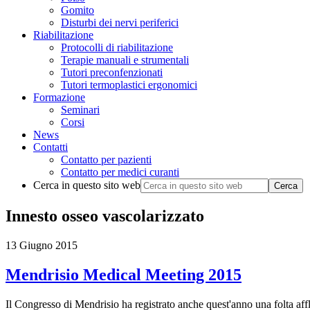
Gomito
Disturbi dei nervi periferici
Riabilitazione
Protocolli di riabilitazione
Terapie manuali e strumentali
Tutori preconfenzionati
Tutori termoplastici ergonomici
Formazione
Seminari
Corsi
News
Contatti
Contatto per pazienti
Contatto per medici curanti
Cerca in questo sito web
Innesto osseo vascolarizzato
13 Giugno 2015
Mendrisio Medical Meeting 2015
Il Congresso di Mendrisio ha registrato anche quest'anno una folta affl