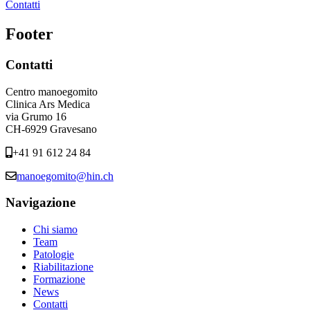
Contatti
Footer
Contatti
Centro manoegomito
Clinica Ars Medica
via Grumo 16
CH-6929 Gravesano
+41 91 612 24 84
manoegomito@hin.ch
Navigazione
Chi siamo
Team
Patologie
Riabilitazione
Formazione
News
Contatti