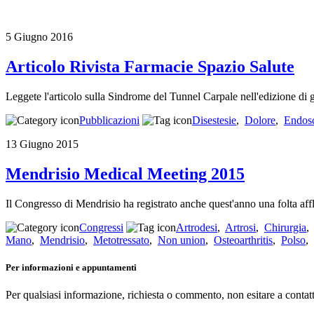
5 Giugno 2016
Articolo Rivista Farmacie Spazio Salute
Leggete l'articolo sulla Sindrome del Tunnel Carpale nell'edizione di 
Pubblicazioni
Disestesie
,
Dolore
,
Endos
13 Giugno 2015
Mendrisio Medical Meeting 2015
Il Congresso di Mendrisio ha registrato anche quest'anno una folta affl
Congressi
Artrodesi
,
Artrosi
,
Chirurgia
Mano
,
Mendrisio
,
Metotressato
,
Non union
,
Osteoarthritis
,
Polso
,
Per informazioni e appuntamenti
Per qualsiasi informazione, richiesta o commento, non esitare a contatt