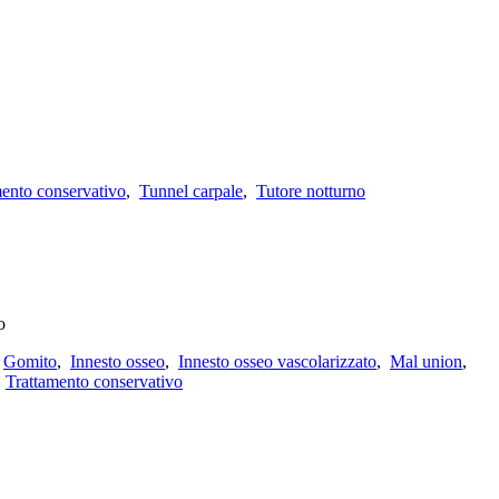
mento conservativo
,
Tunnel carpale
,
Tutore notturno
o
,
Gomito
,
Innesto osseo
,
Innesto osseo vascolarizzato
,
Mal union
,
,
Trattamento conservativo