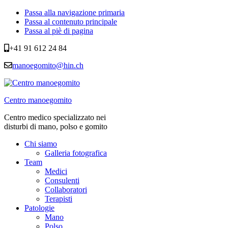
Passa alla navigazione primaria
Passa al contenuto principale
Passa al piè di pagina
+41 91 612 24 84
manoegomito@hin.ch
Centro manoegomito
Centro medico specializzato nei
disturbi di mano, polso e gomito
Chi siamo
Galleria fotografica
Team
Medici
Consulenti
Collaboratori
Terapisti
Patologie
Mano
Polso