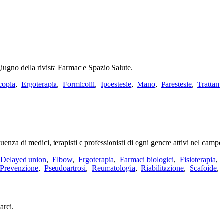
giugno della rivista Farmacie Spazio Salute.
copia
,
Ergoterapia
,
Formicolii
,
Ipoestesie
,
Mano
,
Parestesie
,
Tratta
uenza di medici, terapisti e professionisti di ogni genere attivi nel camp
,
Delayed union
,
Elbow
,
Ergoterapia
,
Farmaci biologici
,
Fisioterapia
Prevenzione
,
Pseudoartrosi
,
Reumatologia
,
Riabilitazione
,
Scafoide
arci.