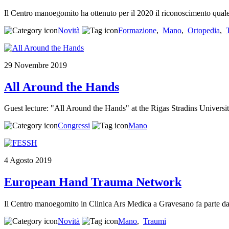
Il Centro manoegomito ha ottenuto per il 2020 il riconoscimento qual
Novità
Formazione
,
Mano
,
Ortopedia
,
29 Novembre 2019
All Around the Hands
Guest lecture: "All Around the Hands" at the Rigas Stradins Universi
Congressi
Mano
4 Agosto 2019
European Hand Trauma Network
Il Centro manoegomito in Clinica Ars Medica a Gravesano fa part
Novità
Mano
,
Traumi