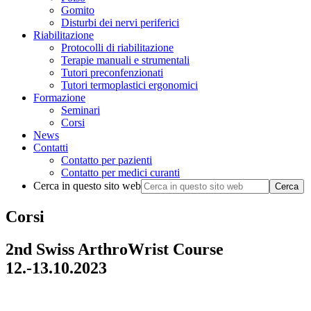
Gomito
Disturbi dei nervi periferici
Riabilitazione
Protocolli di riabilitazione
Terapie manuali e strumentali
Tutori preconfenzionati
Tutori termoplastici ergonomici
Formazione
Seminari
Corsi
News
Contatti
Contatto per pazienti
Contatto per medici curanti
Cerca in questo sito web
Corsi
2nd Swiss ArthroWrist Course
12.-13.10.2023