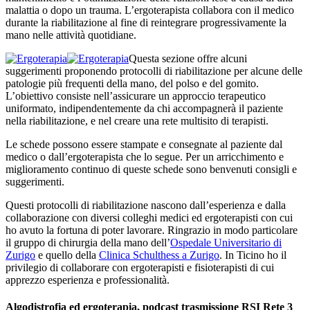
malattia o dopo un trauma. L’ergoterapista collabora con il medico
durante la riabilitazione al fine di reintegrare progressivamente la
mano nelle attività quotidiane.
Questa sezione offre alcuni
suggerimenti proponendo protocolli di riabilitazione per alcune delle
patologie più frequenti della mano, del polso e del gomito.
L’obiettivo consiste nell’assicurare un approccio terapeutico
uniformato, indipendentemente da chi accompagnerà il paziente
nella riabilitazione, e nel creare una rete multisito di terapisti.
Le schede possono essere stampate e consegnate al paziente dal
medico o dall’ergoterapista che lo segue. Per un arricchimento e
miglioramento continuo di queste schede sono benvenuti consigli e
suggerimenti.
Questi protocolli di riabilitazione nascono dall’esperienza e dalla
collaborazione con diversi colleghi medici ed ergoterapisti con cui
ho avuto la fortuna di poter lavorare. Ringrazio in modo particolare
il gruppo di chirurgia della mano dell’
Ospedale Universitario di
Zurigo
e quello della
Clinica Schulthess a Zurigo
. In Ticino ho il
privilegio di collaborare con ergoterapisti e fisioterapisti di cui
apprezzo esperienza e professionalità.
Algodistrofia ed ergoterapia, podcast trasmissione RSI Rete 3