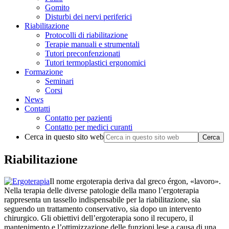
Gomito
Disturbi dei nervi periferici
Riabilitazione
Protocolli di riabilitazione
Terapie manuali e strumentali
Tutori preconfenzionati
Tutori termoplastici ergonomici
Formazione
Seminari
Corsi
News
Contatti
Contatto per pazienti
Contatto per medici curanti
Cerca in questo sito web
Riabilitazione
Il nome ergoterapia deriva dal greco érgon, «lavoro».
Nella terapia delle diverse patologie della mano l’ergoterapia
rappresenta un tassello indispensabile per la riabilitazione, sia
seguendo un trattamento conservativo, sia dopo un intervento
chirurgico. Gli obiettivi dell’ergoterapia sono il recupero, il
mantenimento e l’ottimizzazione delle funzioni lese a causa di una