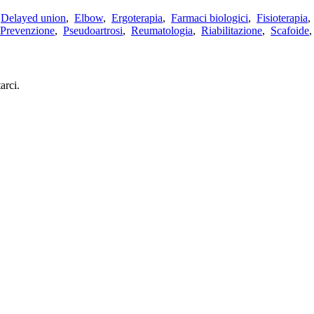
,
Delayed union
,
Elbow
,
Ergoterapia
,
Farmaci biologici
,
Fisioterapia
Prevenzione
,
Pseudoartrosi
,
Reumatologia
,
Riabilitazione
,
Scafoide
arci.