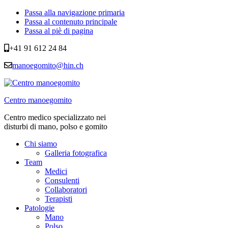
Passa alla navigazione primaria
Passa al contenuto principale
Passa al piè di pagina
+41 91 612 24 84
manoegomito@hin.ch
Centro manoegomito
Centro medico specializzato nei
disturbi di mano, polso e gomito
Chi siamo
Galleria fotografica
Team
Medici
Consulenti
Collaboratori
Terapisti
Patologie
Mano
Polso