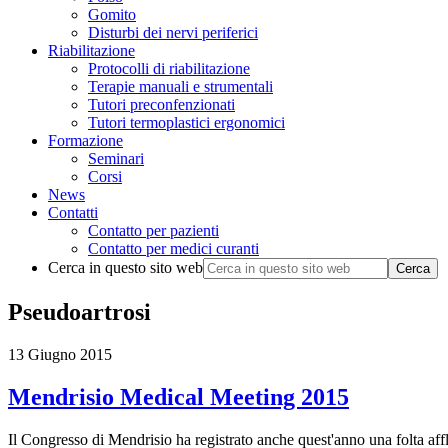
Gomito
Disturbi dei nervi periferici
Riabilitazione
Protocolli di riabilitazione
Terapie manuali e strumentali
Tutori preconfenzionati
Tutori termoplastici ergonomici
Formazione
Seminari
Corsi
News
Contatti
Contatto per pazienti
Contatto per medici curanti
Cerca in questo sito web
Pseudoartrosi
13 Giugno 2015
Mendrisio Medical Meeting 2015
Il Congresso di Mendrisio ha registrato anche quest'anno una folta affl