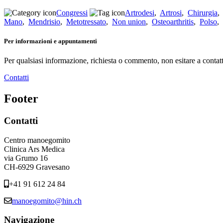
Congressi
Artrodesi
,
Artrosi
,
Chirurgia
Mano
,
Mendrisio
,
Metotressato
,
Non union
,
Osteoarthritis
,
Polso
,
Per informazioni e appuntamenti
Per qualsiasi informazione, richiesta o commento, non esitare a contatt
Contatti
Footer
Contatti
Centro manoegomito
Clinica Ars Medica
via Grumo 16
CH-6929 Gravesano
+41 91 612 24 84
manoegomito@hin.ch
Navigazione