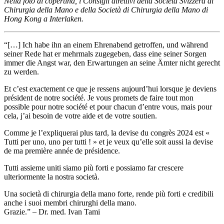
Nella foto di copertina, i Consigli direttivi della Società Svizzera di
Chirurgia della Mano e della Società di Chirurgia della Mano di
Hong Kong a Interlaken.
“[…] Ich habe ihn an einem Ehrenabend getroffen, und während
seiner Rede hat er mehrmals zugegeben, dass eine seiner Sorgen
immer die Angst war, den Erwartungen an seine Ämter nicht gerecht
zu werden.
Et c’est exactement ce que je ressens aujourd’hui lorsque je deviens
président de notre société. Je vous promets de faire tout mon
possible pour notre société et pour chacun d’entre vous, mais pour
cela, j’ai besoin de votre aide et de votre soutien.
Comme je l’expliquerai plus tard, la devise du congrès 2024 est «
Tutti per uno, uno per tutti ! » et je veux qu’elle soit aussi la devise
de ma première année de présidence.
Tutti assieme uniti siamo più forti e possiamo far crescere
ulteriormente la nostra società.
Una società di chirurgia della mano forte, rende più forti e credibili
anche i suoi membri chirurghi della mano.
Grazie.” – Dr. med. Ivan Tami