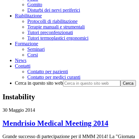
Gomito
Disturbi dei nervi periferici
Riabilitazione
Protocolli di riabilitazione
Terapie manuali e strumentali
Tutori preconfenzionati
Tutori termoplastici ergonomici
Formazione
Seminari
Corsi
News
Contatti
Contatto per pazienti
Contatto per medici curanti
Cerca in questo sito web
Instability
30 Maggio 2014
Mendrisio Medical Meeting 2014
Grande successo di partecipazione per il MMM 2014! La "Giornata