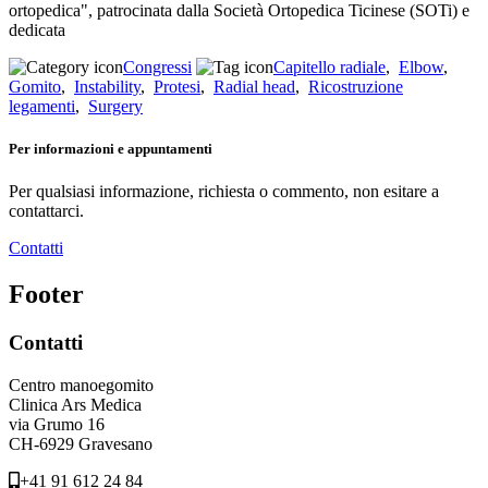
ortopedica", patrocinata dalla Società Ortopedica Ticinese (SOTi) e
dedicata
Congressi
Capitello radiale
,
Elbow
,
Gomito
,
Instability
,
Protesi
,
Radial head
,
Ricostruzione
legamenti
,
Surgery
Per informazioni e appuntamenti
Per qualsiasi informazione, richiesta o commento, non esitare a
contattarci.
Contatti
Footer
Contatti
Centro manoegomito
Clinica Ars Medica
via Grumo 16
CH-6929 Gravesano
+41 91 612 24 84