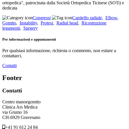
ortopedica", patrocinata dalla Società Ortopedica Ticinese (SOTi) e
dedicata
Congressi
Capitello radiale
,
Elbow
,
Gomito
,
Instability
,
Protesi
,
Radial head
,
Ricostruzione
legamenti
,
Surgery
Per informazioni e appuntamenti
Per qualsiasi informazione, richiesta o commento, non esitare a
contattarci.
Contatti
Footer
Contatti
Centro manoegomito
Clinica Ars Medica
via Grumo 16
CH-6929 Gravesano
+41 91 612 24 84