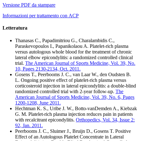
Versione PDF da stampare
Informazioni per trattamento con ACP
Letteratura
Thanasas C., Papadimitriou G., Charalambidis C.,
Paraskevopoulos I., Papanikolaou A. Platelet-rich plasma
versus autologous whole blood for the treatment of chronic
lateral elbow epicondylitis: a randomized controlled clinical
trial.
The American Journal of Sports Medicine, Vol. 39, No.
10, Pages 2130-2134, Oct. 2011.
Gosens T., Peerbooms J. C., van Laar W., den Oudsten B.
L. Ongoing positive effect of platelet-rich plasma versus
corticosteroid injection in lateral epicondylitis: a double-blind
randomized controlled trial with 2-year follow-up.
The
American Journal of Sports Medicine, Vol. 39, No. 6, Pages
1200-1208, June 2011.
Hechtman K. S., Uribe J. W., Botto-vanDemden A., Kiebzak
G. M. Platelet-rich plasma injection reduces pain in patients
with recalcitrant epicondylitis.
Orthopedics, Vol. 34, Issue 2:
92, Jan. 2011.
Peerbooms J. C., Sluimer J., Bruijn D., Gosens T. Positive
Effect of an Autologous Platelet Concentrate in Lateral