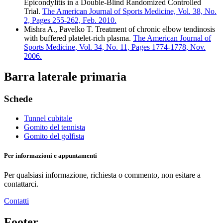
Epicondylitis in a Double-Blind Randomized Controlled
Trial.
The American Journal of Sports Medicine, Vol. 38, No.
2, Pages 255-262, Feb. 2010.
Mishra A., Pavelko T. Treatment of chronic elbow tendinosis
with buffered platelet-rich plasma.
The American Journal of
Sports Medicine, Vol. 34, No. 11, Pages 1774-1778, Nov.
2006.
Barra laterale primaria
Schede
Tunnel cubitale
Gomito del tennista
Gomito del golfista
Per informazioni e appuntamenti
Per qualsiasi informazione, richiesta o commento, non esitare a
contattarci.
Contatti
Footer