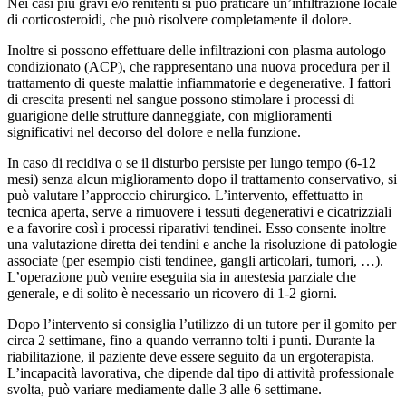
Nei casi più gravi e/o renitenti si può praticare un’infiltrazione locale
di corticosteroidi, che può risolvere completamente il dolore.
Inoltre si possono effettuare delle infiltrazioni con plasma autologo
condizionato (ACP), che rappresentano una nuova procedura per il
trattamento di queste malattie infiammatorie e degenerative. I fattori
di crescita presenti nel sangue possono stimolare i processi di
guarigione delle strutture danneggiate, con miglioramenti
significativi nel decorso del dolore e nella funzione.
In caso di recidiva o se il disturbo persiste per lungo tempo (6-12
mesi) senza alcun miglioramento dopo il trattamento conservativo, si
può valutare l’approccio chirurgico. L’intervento, effettuatto in
tecnica aperta, serve a rimuovere i tessuti degenerativi e cicatrizziali
e a favorire così i processi riparativi tendinei. Esso consente inoltre
una valutazione diretta dei tendini e anche la risoluzione di patologie
associate (per esempio cisti tendinee, gangli articolari, tumori, …).
L’operazione può venire eseguita sia in anestesia parziale che
generale, e di solito è necessario un ricovero di 1-2 giorni.
Dopo l’intervento si consiglia l’utilizzo di un tutore per il gomito per
circa 2 settimane, fino a quando verranno tolti i punti. Durante la
riabilitazione, il paziente deve essere seguito da un ergoterapista.
L’incapacità lavorativa, che dipende dal tipo di attività professionale
svolta, può variare mediamente dalle 3 alle 6 settimane.