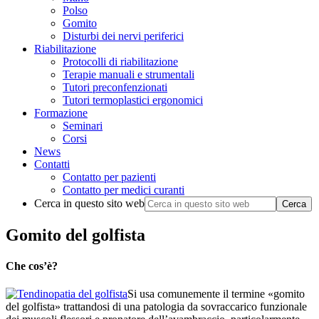
Polso
Gomito
Disturbi dei nervi periferici
Riabilitazione
Protocolli di riabilitazione
Terapie manuali e strumentali
Tutori preconfenzionati
Tutori termoplastici ergonomici
Formazione
Seminari
Corsi
News
Contatti
Contatto per pazienti
Contatto per medici curanti
Cerca in questo sito web
Gomito del golfista
Che cos’è?
Si usa comunemente il termine «gomito
del golfista» trattandosi di una patologia da sovraccarico funzionale