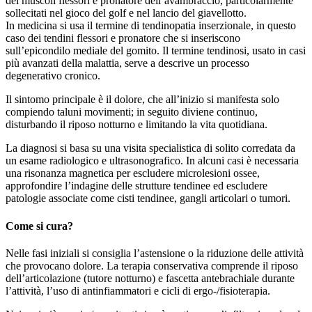
dei muscoli flessori e pronatore dell’avambraccio, particolarmente
sollecitati nel gioco del golf e nel lancio del giavellotto.
In medicina si usa il termine di tendinopatia inserzionale, in questo
caso dei tendini flessori e pronatore che si inseriscono
sull’epicondilo mediale del gomito. Il termine tendinosi, usato in casi
più avanzati della malattia, serve a descrive un processo
degenerativo cronico.
Il sintomo principale è il dolore, che all’inizio si manifesta solo
compiendo taluni movimenti; in seguito diviene continuo,
disturbando il riposo notturno e limitando la vita quotidiana.
La diagnosi si basa su una visita specialistica di solito corredata da
un esame radiologico e ultrasonografico. In alcuni casi è necessaria
una risonanza magnetica per escludere microlesioni ossee,
approfondire l’indagine delle strutture tendinee ed escludere
patologie associate come cisti tendinee, gangli articolari o tumori.
Come si cura?
Nelle fasi iniziali si consiglia l’astensione o la riduzione delle attività
che provocano dolore. La terapia conservativa comprende il riposo
dell’articolazione (tutore notturno) e fascetta antebrachiale durante
l’attività, l’uso di antinfiammatori e cicli di ergo-/fisioterapia.