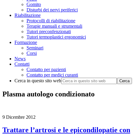
Gomito
Disturbi dei nervi periferici
Riabilitazione
Protocolli di riabilitazione
Terapie manuali e strumentali
Tutori preconfenzionati
Tutori termoplastici ergonomici
Formazione
Seminari
Corsi
News
Contatti
Contatto per pazienti
Contatto per medici curanti
Cerca in questo sito web
Plasma autologo condizionato
9 Dicembre 2012
Trattare l’artrosi e le epicondilopatie con